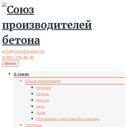
info@concreteunion.ru
8(495)-796-80-40
Меню
О союзе
Общая информация
История
Задачи
Миссия
Цель
Устав
Положение о членстве в Ассоциации
Структура