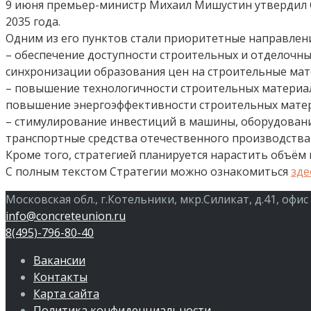
9 июня премьер-министр Михаил Мишустин утвердил 
2035 года.
Одним из его пунктов стали приоритетные направлен
– обеспечение доступности строительных и отделочны
синхронизации образования цен на строительные ма
– повышение технологичности строительных материа
повышение энергоэффективности строительных мате
– стимулирование инвестиций в машины, оборудован
транспортные средства отечественного производства (
Кроме того, стратегией планируется нарастить объём вы
С полным текстом Стратегии можно ознакомиться
зде
Московская обл., г.Котельники, мкр.Силикат, д.41, офис
info@concreteunion.ru
8(495)-796-80-40
Вакансии
Контакты
Карта сайта
Политика конфиденциальности