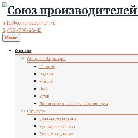
info@concreteunion.ru
8(495)-796-80-40
Меню
О союзе
Общая информация
История
Задачи
Миссия
Цель
Устав
Положение о членстве в Ассоциации
Структура
Органы управления
Руководство Союза
Совет Ассоциации