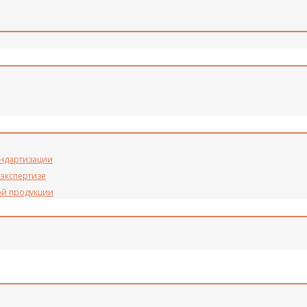
андартизации
 экспертизе
ой продукции