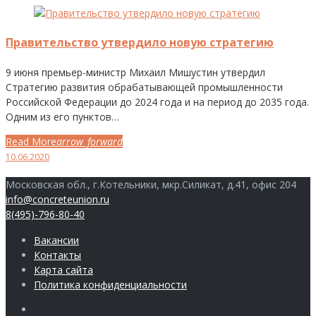
День:
10.06.2020
Правительство утвердило новую стратегию
9 июня премьер-министр Михаил Мишустин утвердил
Стратегию развития обрабатывающей промышленности
Российской Федерации до 2024 года и на период до 2035 года.
Одним из его пунктов…
Read More
arrow_forward
Facebook
Twitter
Google+
LinkedIn
Pinterest
10.06.2020
Московская обл., г.Котельники, мкр.Силикат, д.41, офис 204
info@concreteunion.ru
8(495)-796-80-40
Вакансии
Контакты
Карта сайта
Политика конфиденциальности
Члены