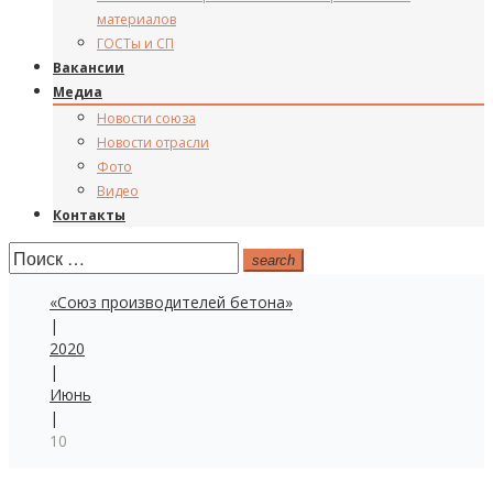
материалов
ГОСТы и СП
Вакансии
Медиа
Новости союза
Новости отрасли
Фото
Видео
Контакты
Поиск:
search
«Союз производителей бетона»
|
2020
|
Июнь
|
10