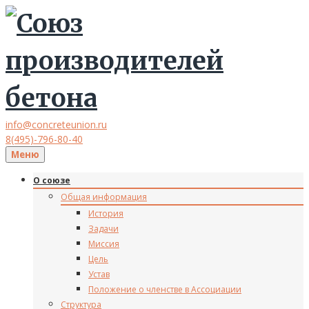
info@concreteunion.ru
8(495)-796-80-40
Меню
О союзе
Общая информация
История
Задачи
Миссия
Цель
Устав
Положение о членстве в Ассоциации
Структура