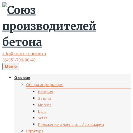
info@concreteunion.ru
8(495)-796-80-40
Меню
О союзе
Общая информация
История
Задачи
Миссия
Цель
Устав
Положение о членстве в Ассоциации
Структура