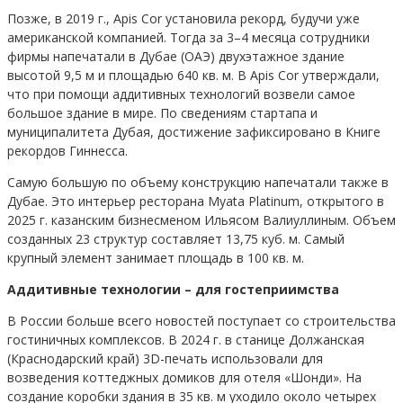
Позже, в 2019 г., Apis Cor установила рекорд, будучи уже
американской компанией. Тогда за 3–4 месяца сотрудники
фирмы напечатали в Дубае (ОАЭ) двухэтажное здание
высотой 9,5 м и площадью 640 кв. м. В Apis Cor утверждали,
что при помощи аддитивных технологий возвели самое
большое здание в мире. По сведениям стартапа и
муниципалитета Дубая, достижение зафиксировано в Книге
рекордов Гиннесса.
Самую большую по объему конструкцию напечатали также в
Дубае. Это интерьер ресторана Myata Platinum, открытого в
2025 г. казанским бизнесменом Ильясом Валиуллиным. Объем
созданных 23 структур составляет 13,75 куб. м. Самый
крупный элемент занимает площадь в 100 кв. м.
Аддитивные технологии – для гостеприимства
В России больше всего новостей поступает со строительства
гостиничных комплексов. В 2024 г. в станице Должанская
(Краснодарский край) 3D-печать использовали для
возведения коттеджных домиков для отеля «Шонди». На
создание коробки здания в 35 кв. м уходило около четырех