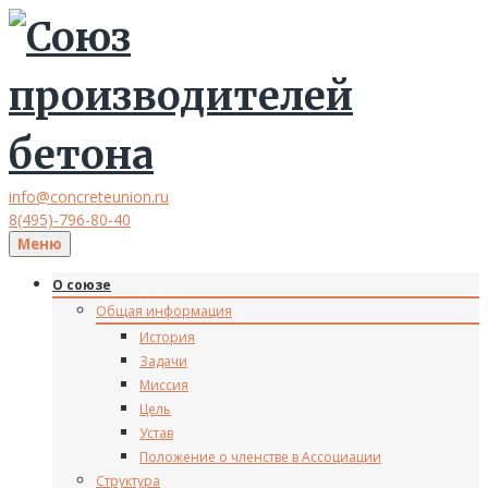
info@concreteunion.ru
8(495)-796-80-40
Меню
О союзе
Общая информация
История
Задачи
Миссия
Цель
Устав
Положение о членстве в Ассоциации
Структура