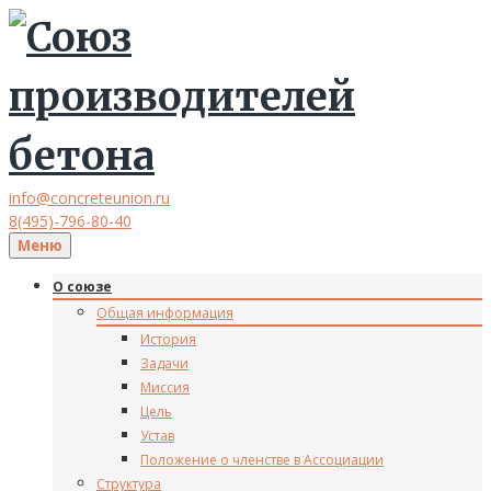
info@concreteunion.ru
8(495)-796-80-40
Меню
О союзе
Общая информация
История
Задачи
Миссия
Цель
Устав
Положение о членстве в Ассоциации
Структура