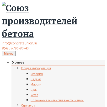
info@concreteunion.ru
8(495)-796-80-40
Меню
О союзе
Общая информация
История
Задачи
Миссия
Цель
Устав
Положение о членстве в Ассоциации
Структура