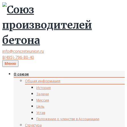
info@concreteunion.ru
8(495)-796-80-40
Меню
О союзе
Общая информация
История
Задачи
Миссия
Цель
Устав
Положение о членстве в Ассоциации
Структура