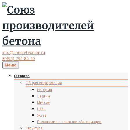
info@concreteunion.ru
8(495)-796-80-40
Меню
О союзе
Общая информация
История
Задачи
Миссия
Цель
Устав
Положение о членстве в Ассоциации
Структура