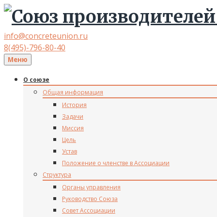
info@concreteunion.ru
8(495)-796-80-40
Меню
О союзе
Общая информация
История
Задачи
Миссия
Цель
Устав
Положение о членстве в Ассоциации
Структура
Органы управления
Руководство Союза
Совет Ассоциации