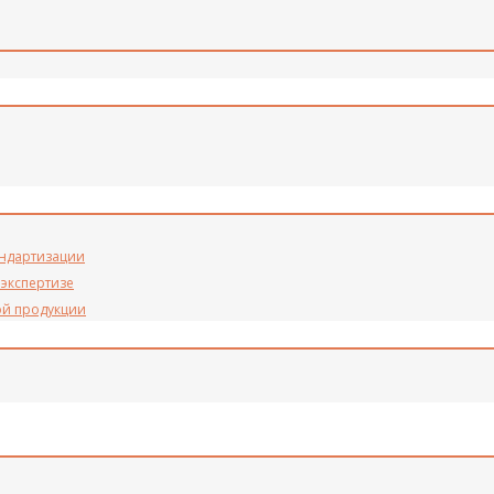
андартизации
 экспертизе
ой продукции