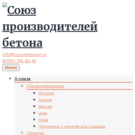
info@concreteunion.ru
8(495)-796-80-40
Меню
О союзе
Общая информация
История
Задачи
Миссия
Цель
Устав
Положение о членстве в Ассоциации
Структура