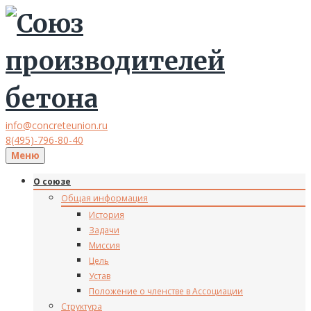
info@concreteunion.ru
8(495)-796-80-40
Меню
О союзе
Общая информация
История
Задачи
Миссия
Цель
Устав
Положение о членстве в Ассоциации
Структура