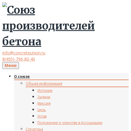
info@concreteunion.ru
8(495)-796-80-40
Меню
О союзе
Общая информация
История
Задачи
Миссия
Цель
Устав
Положение о членстве в Ассоциации
Структура