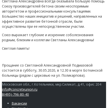
Светлана Александровна всегда оказывала большую помощь
Союзу производителей бетона своим неоспоримым
авторитетом и профессиональными консультациями.
Большинство наших инициатив и решений, направленных на
эффективное развитие бетонной отрасли, были
осуществлены при ее непосредственном участии.
Союз выражает глубокие и искренние соболезнования
родным, близким и коллегам Светланы Александровны!
Светлая память!
Прощание со Светланой Александровной Подмазовой
состоится в субботу, 30.05.2020, в 12.30 в морге Боткинской
больницы (рядом с церковью на ул. Поликарпова).
Московская обл., г.Котельники, мкр.Силикат, д.41, офис 204
info@concreteunion.ru
8(495)-796-80-40
Вакансии