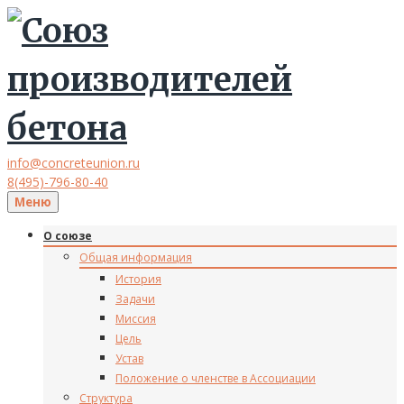
info@concreteunion.ru
8(495)-796-80-40
Меню
О союзе
Общая информация
История
Задачи
Миссия
Цель
Устав
Положение о членстве в Ассоциации
Структура