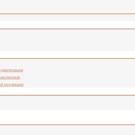
андартизации
 экспертизе
ой продукции