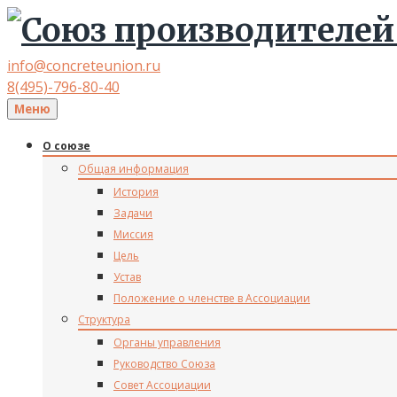
info@concreteunion.ru
8(495)-796-80-40
Меню
О союзе
Общая информация
История
Задачи
Миссия
Цель
Устав
Положение о членстве в Ассоциации
Структура
Органы управления
Руководство Союза
Совет Ассоциации