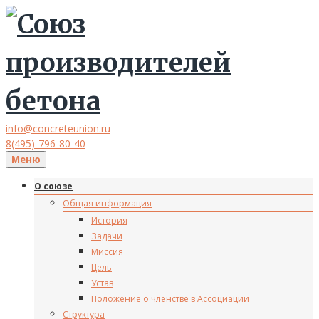
info@concreteunion.ru
8(495)-796-80-40
Меню
О союзе
Общая информация
История
Задачи
Миссия
Цель
Устав
Положение о членстве в Ассоциации
Структура