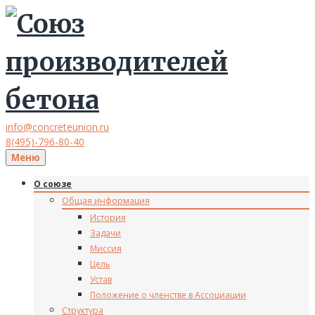
info@concreteunion.ru
8(495)-796-80-40
Меню
О союзе
Общая информация
История
Задачи
Миссия
Цель
Устав
Положение о членстве в Ассоциации
Структура