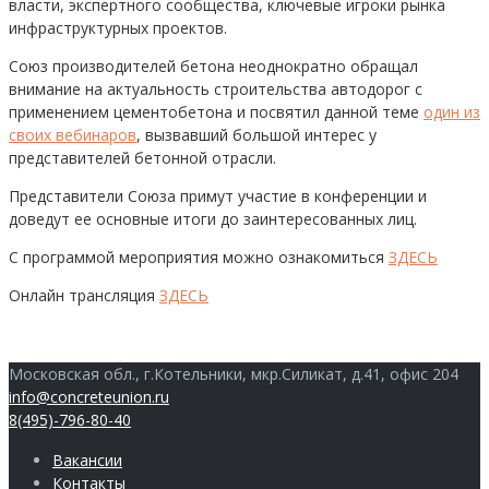
власти, экспертного сообщества, ключевые игроки рынка
инфраструктурных проектов.
Союз производителей бетона неоднократно обращал
внимание на актуальность строительства автодорог с
применением цементобетона и посвятил данной теме
один из
своих вебинаров
, вызвавший большой интерес у
представителей бетонной отрасли.
Представители Союза примут участие в конференции и
доведут ее основные итоги до заинтересованных лиц.
С программой мероприятия можно ознакомиться
ЗДЕСЬ
Онлайн трансляция
ЗДЕСЬ
Московская обл., г.Котельники, мкр.Силикат, д.41, офис 204
info@concreteunion.ru
8(495)-796-80-40
Вакансии
Контакты