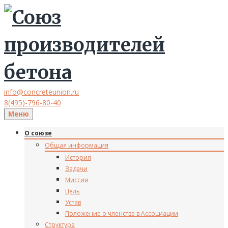
info@concreteunion.ru
8(495)-796-80-40
Меню
О союзе
Общая информация
История
Задачи
Миссия
Цель
Устав
Положение о членстве в Ассоциации
Структура