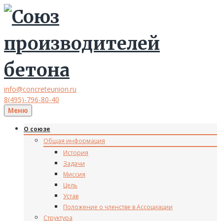
info@concreteunion.ru
8(495)-796-80-40
Меню
О союзе
Общая информация
История
Задачи
Миссия
Цель
Устав
Положение о членстве в Ассоциации
Структура