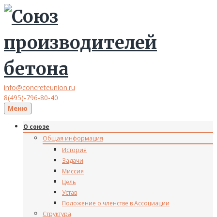
info@concreteunion.ru
8(495)-796-80-40
Меню
О союзе
Общая информация
История
Задачи
Миссия
Цель
Устав
Положение о членстве в Ассоциации
Структура