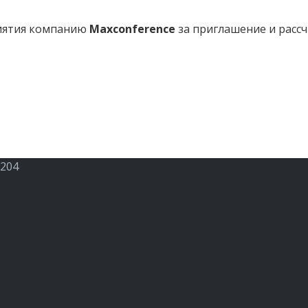
риятия компанию
Maxconference
за приглашение и расс
 204