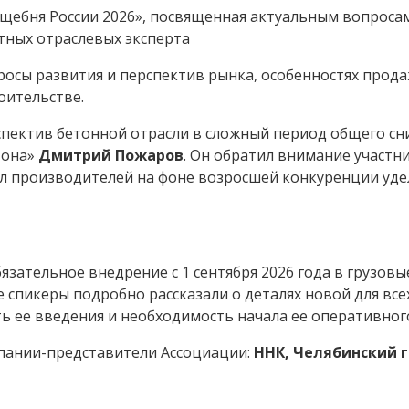
к щебня России 2026», посвященная актуальным вопрос
тных отраслевых эксперта
росы развития и перспектив рынка, особенностях прода
оительстве.
спектив бетонной отрасли в сложный период общего с
тона»
Дмитрий Пожаров
. Он обратил внимание участн
ал производителей на фоне возросшей конкуренции уд
язательное внедрение с 1 сентября 2026 года в грузо
спикеры подробно рассказали о деталях новой для всех
 ее введения и необходимость начала ее оперативного
пании-представители Ассоциации:
ННК, Челябинский 