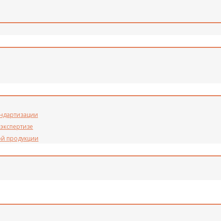
андартизации
 экспертизе
ой продукции