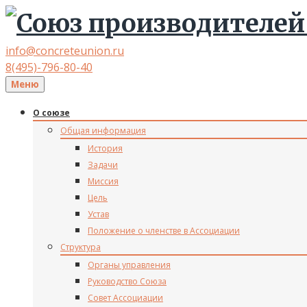
info@concreteunion.ru
8(495)-796-80-40
Меню
О союзе
Общая информация
История
Задачи
Миссия
Цель
Устав
Положение о членстве в Ассоциации
Структура
Органы управления
Руководство Союза
Совет Ассоциации