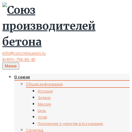
info@concreteunion.ru
8(495)-796-80-40
Меню
О союзе
Общая информация
История
Задачи
Миссия
Цель
Устав
Положение о членстве в Ассоциации
Структура