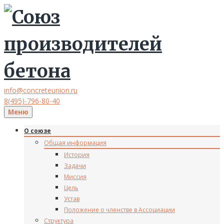
info@concreteunion.ru
8(495)-796-80-40
Меню
О союзе
Общая информация
История
Задачи
Миссия
Цель
Устав
Положение о членстве в Ассоциации
Структура