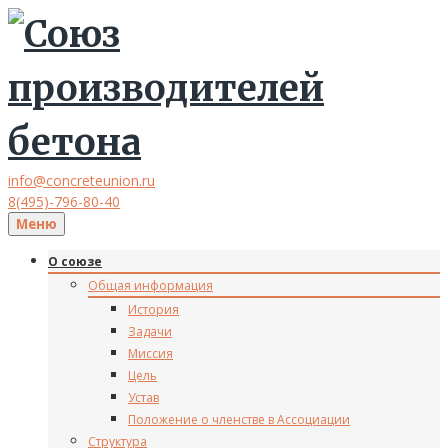
info@concreteunion.ru
8(495)-796-80-40
Меню
О союзе
Общая информация
История
Задачи
Миссия
Цель
Устав
Положение о членстве в Ассоциации
Структура