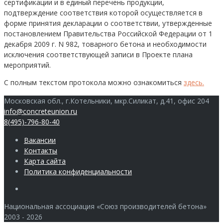
сертификации и в единый перечень продукции,
подтверждение соответствия которой осуществляется в
форме принятия декларации о соответствии, утвержденные
постановлением Правительства Российской Федерации от 1
декабря 2009 г. N 982, товарного бетона и необходимости
исключения соответствующей записи в Проекте плана
мероприятий.
С полным текстом протокола можно ознакомиться
здесь.
Московская обл., г.Котельники, мкр.Силикат, д.41, офис 204
info@concreteunion.ru
8(495)-796-80-40
Вакансии
Контакты
Карта сайта
Политика конфиденциальности
Члены
Национальная ассоциация «Союз производителей бетона»
2003 - 2026