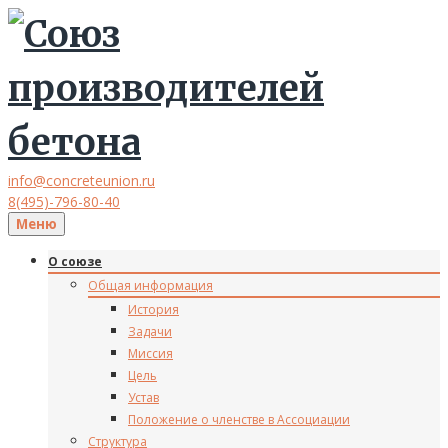
info@concreteunion.ru
8(495)-796-80-40
Меню
О союзе
Общая информация
История
Задачи
Миссия
Цель
Устав
Положение о членстве в Ассоциации
Структура