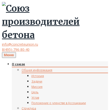
info@concreteunion.ru
8(495)-796-80-40
Меню
О союзе
Общая информация
История
Задачи
Миссия
Цель
Устав
Положение о членстве в Ассоциации
Структура