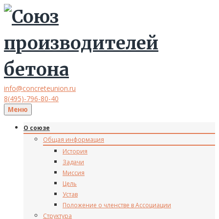
info@concreteunion.ru
8(495)-796-80-40
Меню
О союзе
Общая информация
История
Задачи
Миссия
Цель
Устав
Положение о членстве в Ассоциации
Структура