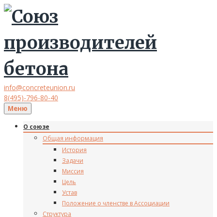
info@concreteunion.ru
8(495)-796-80-40
Меню
О союзе
Общая информация
История
Задачи
Миссия
Цель
Устав
Положение о членстве в Ассоциации
Структура