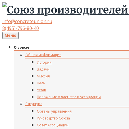
info@concreteunion.ru
8(495)-796-80-40
Меню
О союзе
Общая информация
История
Задачи
Миссия
Цель
Устав
Положение о членстве в Ассоциации
Структура
Органы управления
Руководство Союза
Совет Ассоциации