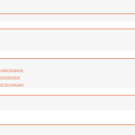
андартизации
 экспертизе
ой продукции