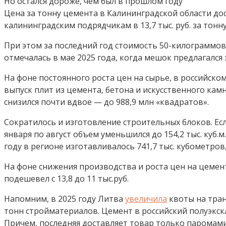
Но остался дороже, чем был в прошлом году
Цена за тонну цемента в Калининградской области дости
калининградским подрядчикам в 13,7 тыс. руб. за тонну
При этом за последний год стоимость 50-килограммов
отмечалась в мае 2025 года, когда мешок предлагался з
На фоне постоянного роста цен на сырье, в российско
выпуск плит из цемента, бетона и искусственного камн
снизился почти вдвое — до 988,9 млн «квадратов».
Сократилось и изготовление строительных блоков. Если в
января по август объем уменьшился до 154,2 тыс. куб
году в регионе изготавливалось 741,7 тыс. кубометров,
На фоне снижения производства и роста цен на цемент
подешевел с 13,8 до 11 тыс.руб.
Напомним, в 2025 году Литва
увеличила
квоты на тран
тонн стройматериалов. Цемент в российский полуэкск
Причем, последняя доставляет товар только паромам