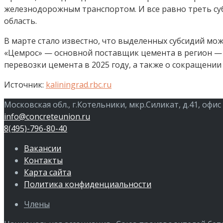
железнодорожным транспортом. И все равно треть суб
область.
В марте стало известно, что выделенных субсидий мо
«Цемрос» — основной поставщик цемента в регион — о
перевозки цемента в 2025 году, а также о сокращении
Источник:
kaliningrad.rbc.ru
Московская обл., г.Котельники, мкр.Силикат, д.41, офис
info@concreteunion.ru
8(495)-796-80-40
Вакансии
Контакты
Карта сайта
Политика конфиденциальности
Члены