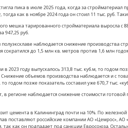
гла пика в июле 2025 года, когда за стройматериал прос
, тогда как в ноябре 2024 года он стоил 11 тыс. руб. Т
ого мешка тарированного стройматериала выросла с 884
а 947,25 руб.
м полуэксклаве наблюдается снижение производства стр
я сократился до 1,5 млн кв. метров против 1,6 млн годо
 2023 году выпускалось 313,8 тыс. куб.м, то годом позже
.м. Снижение объемов производства наблюдается и с тов
 то годом позже показатель составил уже 670,7 тыс. «куб
, в регионе наблюдается снижение стоимости готовой пр
зит цемента в Калининград почти на 10%. По железной 
лав поставляют российские компании АО «Цемрос», АО 
и, так как он подпадает под санкции Евросоюза. Оста