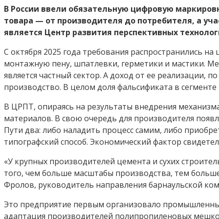
В России ввели обязательную цифровую маркировк
товара — от производителя до потребителя, а уч
является Центр развития перспективных технолог
С октября 2025 года требования распространились на ц
монтажную пену, шпатлевки, герметики и мастики. М
является частный сектор. А доход от ее реализации, 
производство. В целом доля фальсификата в сегменте 
В ЦРПТ, опираясь на результаты внедрения механизма
материалов. В свою очередь для производителя появ
Пути два: либо наладить процесс самим, либо приоб
типографский способ. Экономический фактор свидетел
«У крупных производителей цемента и сухих строител
того, чем больше масштабы производства, тем больше
Фролов, руководитель направления барнаульской ко
Это предприятие первым организовало промышленный 
адаптация производителей полипропиленовых мешков