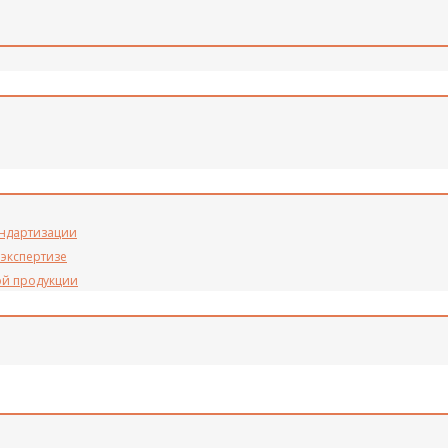
андартизации
 экспертизе
ой продукции