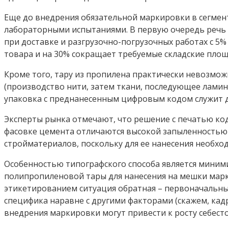
Еще до внедрения обязательной маркировки в сегме
лабораторными испытаниями. В первую очередь речь о 
при доставке и разгрузочно-погрузочных работах с 5
товара и на 30% сокращает требуемые складские площ
Кроме того, тару из пропилена практически невозмо
(производство нити, затем ткани, последующее лами
упаковка с преднанесенным цифровым кодом служит
Эксперты рынка отмечают, что решение с печатью код
фасовке цемента отличаются высокой запыленностью 
стройматериалов, поскольку для ее нанесения необх
Особенностью типографского способа является миним
полипропиленовой тары для нанесения на мешки марки
этикетированием ситуация обратная – первоначальные
специфика наравне с другими факторами (скажем, кад
внедрения маркировки могут привести к росту себест