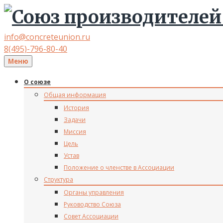
info@concreteunion.ru
8(495)-796-80-40
Меню
О союзе
Общая информация
История
Задачи
Миссия
Цель
Устав
Положение о членстве в Ассоциации
Структура
Органы управления
Руководство Союза
Совет Ассоциации