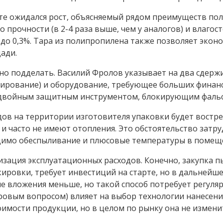
нте ожидался рост, объясняемый рядом преимуществ п
прочности (в 2-4 раза выше, чем у аналогов) и влагост
% до 0,3%. Тара из полипропилена также позволяет эко
ади.
жно подделать. Василий Фролов указывает на два сдер
нирование) и оборудование, требующее больших финан
 двойным защитным инструментом, блокирующим фальс
ов на территории изготовителя упаковки будет востре
и часто не имеют отопления. Это обстоятельство затр
одимо обеспыливание и плюсовые температуры в помещ
изация эксплуатационных расходов. Конечно, закупка
ровки, требует инвестиций на старте, но в дальнейшем
 вложения меньше, но такой способ потребует регуля
ровым вопросом) влияет на выбор технологии нанесени
оимости продукции, но в целом по рынку она не измени