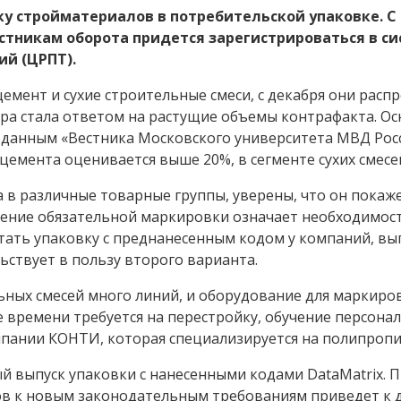
у стройматериалов в потребительской упаковке. С
астникам оборота придется зарегистрироваться в с
ий (ЦРПТ).
емент и сухие строительные смеси, с декабря они распр
ера стала ответом на растущие объемы контрафакта. 
по данным «Вестника Московского университета МВД Рос
цемента оценивается выше 20%, в сегменте сухих смесе
 в различные товарные группы, уверены, что он покаж
ление обязательной маркировки означает необходимос
ретать упаковку с преднанесенным кодом у компаний, 
ьствует в пользу второго варианта.
ьных смесей много линий, и оборудование для маркиров
 времени требуется на перестройку, обучение персонал
мпании КОНТИ, которая специализируется на полипроп
выпуск упаковки с нанесенными кодами DataMatrix. П
 к новым законодательным требованиям приведет к д