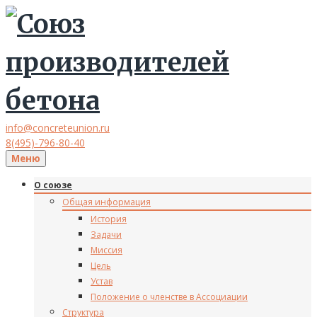
info@concreteunion.ru
8(495)-796-80-40
Меню
О союзе
Общая информация
История
Задачи
Миссия
Цель
Устав
Положение о членстве в Ассоциации
Структура