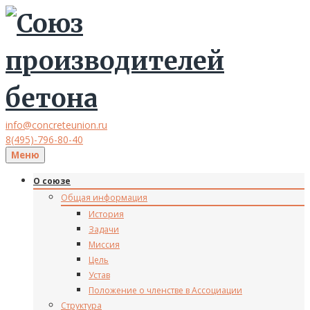
info@concreteunion.ru
8(495)-796-80-40
Меню
О союзе
Общая информация
История
Задачи
Миссия
Цель
Устав
Положение о членстве в Ассоциации
Структура