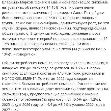
Владимир Марков. Однако в мае и июне произошло снижение
натуральных объемов на 14-15%, хотя и с заметными
региональными различиями (например, в Санкт-Петербурге
был зафиксирован рост на 44%). “Отдельные товарные
группы, такие как ПВХ-мембраны, демонстрируют рост, но эти
случаи, скорее, являются исключениями, подтверждающими
общее правило. В целом мы наблюдаем снижение спроса:
выручка в мае-июне и первой половине июля оказалась на 15-
17% ниже прошлогодних показателей, причем июль
показывает некоторое улучшение ситуации (снижение на 12-
13%)”, – говорит он.
Объем потребления цемента, по предварительным данным, в
январе-сентябре 2025 года сократился на 9,5% к январю-
сентябрю 2024 года и составил 47,5 млн тонн, рассказали в
НО “СОЮЗЦЕМЕНТ”. По итогам 2025 года ожидается
снижение объемов потребления цемента в России не менее
чем на 10%. И аналитики дают пессимистические прогнозы на
2026-2027 годы, предполагающие дальнейшее снижение
объемов потребления (по прогнозу – от -5,6% до +1,2% к
2025 году в 2026 году, от -4,4 до +8,2% к уровню 2026 года в
2027 году).