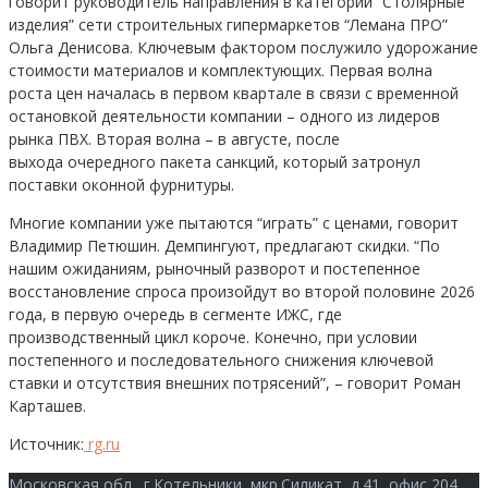
говорит руководитель направления в категории “Столярные
изделия” сети строительных гипермаркетов “Лемана ПРО”
Ольга Денисова. Ключевым фактором послужило удорожание
стоимости материалов и комплектующих. Первая волна
роста цен началась в первом квартале в связи с временной
остановкой деятельности компании – одного из лидеров
рынка ПВХ. Вторая волна – в августе, после
выхода очередного пакета санкций, который затронул
поставки оконной фурнитуры.
Многие компании уже пытаются “играть” с ценами, говорит
Владимир Петюшин. Демпингуют, предлагают скидки. “По
нашим ожиданиям, рыночный разворот и постепенное
восстановление спроса произойдут во второй половине 2026
года, в первую очередь в сегменте ИЖС, где
производственный цикл короче. Конечно, при условии
постепенного и последовательного снижения ключевой
ставки и отсутствия внешних потрясений”, – говорит Роман
Карташев.
Источник:
rg.ru
Московская обл., г.Котельники, мкр.Силикат, д.41, офис 204