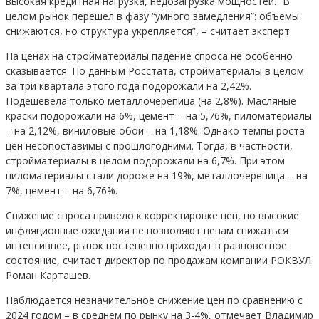
высокая кредитная нагрузка, недозагрузка мощностей. “В
целом рынок перешел в фазу “умного замедления”: объемы
снижаются, но структура укрепляется”, – считает эксперт
На ценах на стройматериалы падение спроса не особенно
сказывается. По данным Росстата, стройматериалы в целом
за три квартала этого года подорожали на 2,42%.
Подешевела только металлочерепица (на 2,8%). Масляные
краски подорожали на 6%, цемент – на 5,76%, пиломатериалы
– на 2,12%, виниловые обои – на 1,18%. Однако темпы роста
цен несопоставимы с прошлогодними. Тогда, в частности,
стройматериалы в целом подорожали на 6,7%. При этом
пиломатериалы стали дороже на 19%, металлочерепица – на
7%, цемент – на 6,76%.
Снижение спроса привело к корректировке цен, но высокие
инфляционные ожидания не позволяют ценам снижаться
интенсивнее, рынок постепенно приходит в равновесное
состояние, считает директор по продажам компании РОКВУЛ
Роман Карташев.
Наблюдается незначительное снижение цен по сравнению с
2024 годом – в среднем по рынку на 3-4%, отмечает Владимир