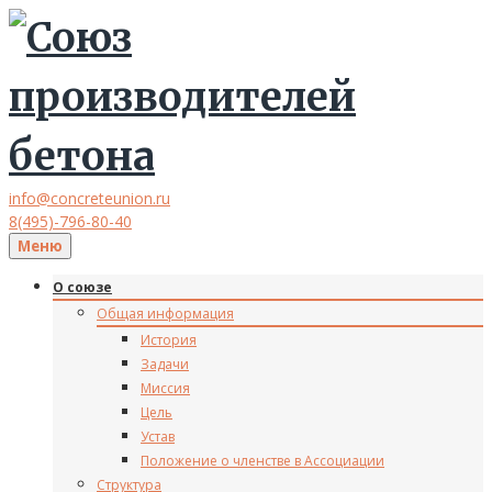
info@concreteunion.ru
8(495)-796-80-40
Меню
О союзе
Общая информация
История
Задачи
Миссия
Цель
Устав
Положение о членстве в Ассоциации
Структура