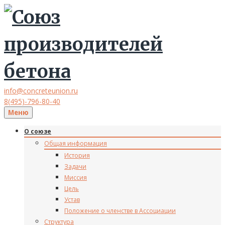
info@concreteunion.ru
8(495)-796-80-40
Меню
О союзе
Общая информация
История
Задачи
Миссия
Цель
Устав
Положение о членстве в Ассоциации
Структура