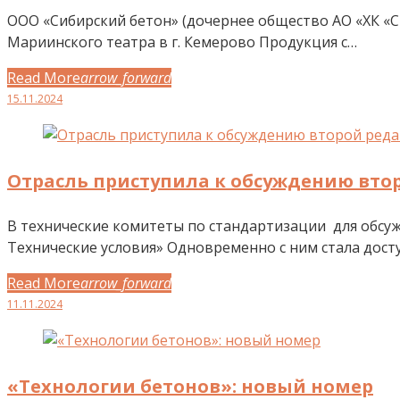
ООО «Сибирский бетон» (дочернее общество АО «ХК «С
Мариинского театра в г. Кемерово Продукция с…
Read More
arrow_forward
Facebook
Twitter
Google+
LinkedIn
Pinterest
15.11.2024
Отрасль приступила к обсуждению втор
В технические комитеты по стандартизации для обсу
Технические условия» Одновременно с ним стала дост
Read More
arrow_forward
Facebook
Twitter
Google+
LinkedIn
Pinterest
11.11.2024
«Технологии бетонов»: новый номер