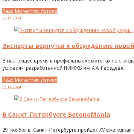
Read More
arrow_forward
Facebook
Twitter
Google+
LinkedIn
Pinterest
26.11.2024
Эксперты вернутся к обсуждению новой
В настоящее время в профильных комитетах по станд
условия», разработанной НИИЖБ им. А.А. Гвоздева…
Read More
arrow_forward
Facebook
Twitter
Google+
LinkedIn
Pinterest
25.11.2024
В Санкт-Петербурге BetonoMania
29 ноября в Санкт-Петербурге пройдет XV ежегодная