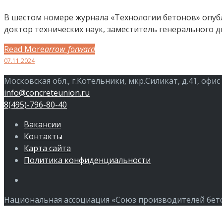
В шестом номере журнала «Технологии бетонов» опуб
доктор технических наук, заместитель генерального
Read More
arrow_forward
Facebook
Twitter
Google+
LinkedIn
Pinterest
07.11.2024
Московская обл., г.Котельники, мкр.Силикат, д.41, офис
info@concreteunion.ru
8(495)-796-80-40
Вакансии
Контакты
Карта сайта
Политика конфиденциальности
Члены
Национальная ассоциация «Союз производителей бетон