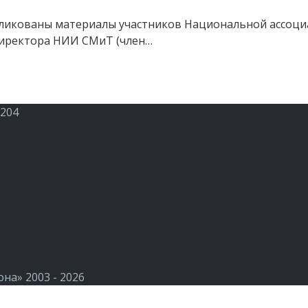
ликованы материалы участников Национальной ассоциа
 директора НИИ СМиТ (член…
 204
а» 2003 - 2026