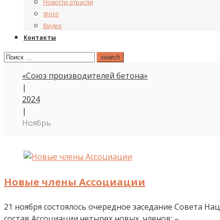
Новости отрасли
Фото
Видео
Контакты
Поиск:
search
«Союз производителей бетона»
|
2024
|
Ноябрь
Месяц:
Ноябрь
Новые члены Ассоциации
2024
21 ноября состоялось очередное заседание Совета Н
состав Ассоциации четырех новых членов: –…