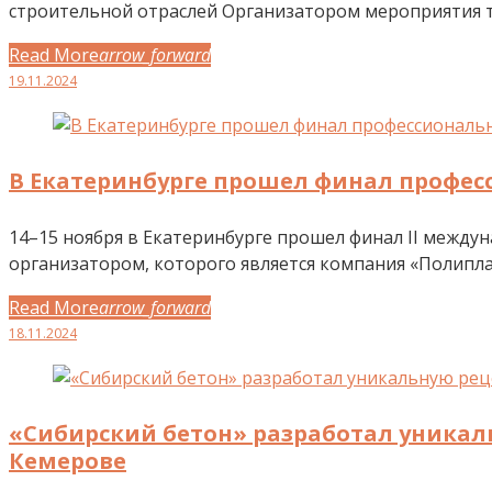
строительной отраслей Организатором мероприятия т
Read More
arrow_forward
Facebook
Twitter
Google+
LinkedIn
Pinterest
19.11.2024
В Екатеринбурге прошел финал профес
14–15 ноября в Екатеринбурге прошел финал II между
организатором, которого является компания «Полиплас
Read More
arrow_forward
Facebook
Twitter
Google+
LinkedIn
Pinterest
18.11.2024
«Сибирский бетон» разработал уникаль
Кемерове