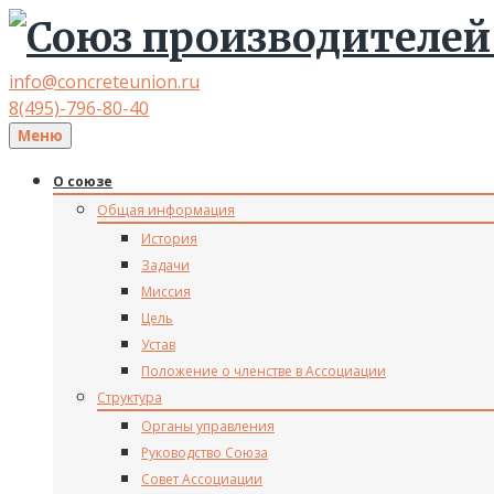
info@concreteunion.ru
8(495)-796-80-40
Меню
О союзе
Общая информация
История
Задачи
Миссия
Цель
Устав
Положение о членстве в Ассоциации
Структура
Органы управления
Руководство Союза
Совет Ассоциации