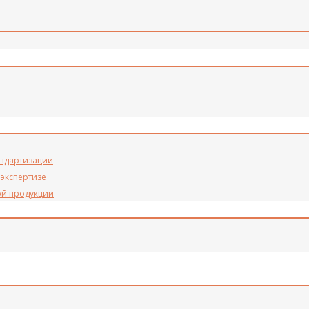
андартизации
 экспертизе
ой продукции