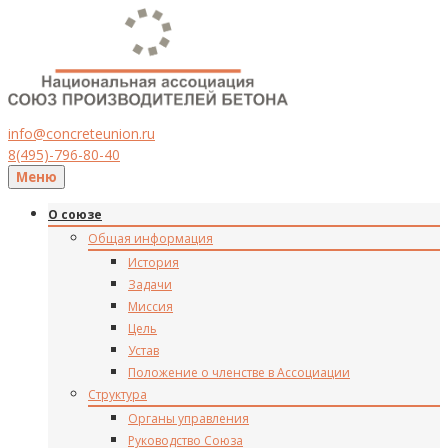
info@concreteunion.ru
8(495)-796-80-40
Меню
О союзе
Общая информация
История
Задачи
Миссия
Цель
Устав
Положение о членстве в Ассоциации
Структура
Органы управления
Руководство Союза