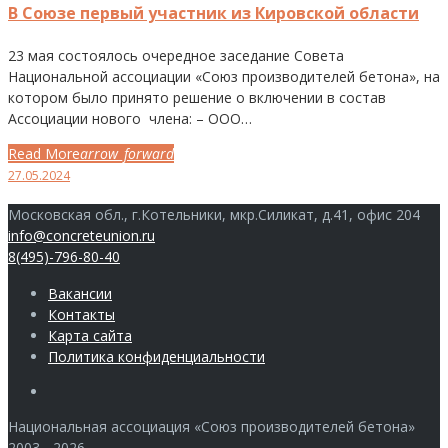
27.05.2024
В Союзе первый участник из Кировской области
23 мая состоялось очередное заседание Совета
Национальной ассоциации «Союз производителей бетона», на
котором было принято решение о включении в состав
Ассоциации нового члена: – ООО…
Read More
arrow_forward
Facebook
Twitter
Google+
LinkedIn
Pinterest
27.05.2024
Московская обл., г.Котельники, мкр.Силикат, д.41, офис 204
info@concreteunion.ru
8(495)-796-80-40
Вакансии
Контакты
Карта сайта
Политика конфиденциальности
Члены
Национальная ассоциация «Союз производителей бетона»
2003 - 2026