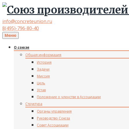
info@concreteunion.ru
8(495)-796-80-40
Меню
О союзе
Общая информация
История
Задачи
Миссия
Цель
Устав
Положение о членстве в Ассоциации
Структура
Органы управления
Руководство Союза
Совет Ассоциации