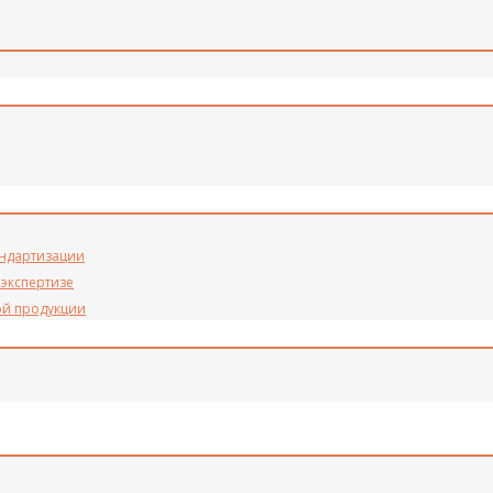
андартизации
 экспертизе
ой продукции