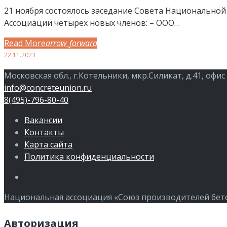
21 ноября состоялось заседание Совета Национальной
Ассоциации четырех новых членов: – ООО…
Read More
arrow_forward
Facebook
Twitter
Google+
LinkedIn
Pinterest
22.11.2023
Московская обл., г.Котельники, мкр.Силикат, д.41, офис
info@concreteunion.ru
8(495)-796-80-40
Вакансии
Контакты
Карта сайта
Политика конфиденциальности
Члены
Национальная ассоциация «Союз производителей бетон
Авторизация