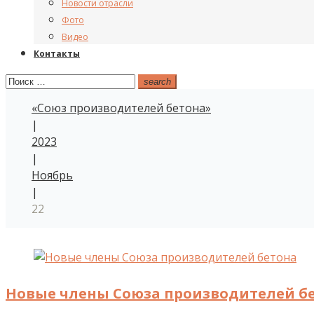
Новости отрасли
Фото
Видео
Контакты
Поиск:
search
«Союз производителей бетона»
|
2023
|
Ноябрь
|
22
День:
22.11.2023
Новые члены Союза производителей б