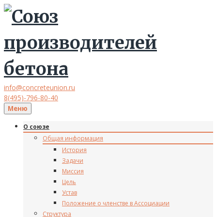
info@concreteunion.ru
8(495)-796-80-40
Меню
О союзе
Общая информация
История
Задачи
Миссия
Цель
Устав
Положение о членстве в Ассоциации
Структура