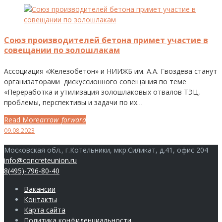
День:
09.08.2023
Союз производителей бетона примет участие в
совещании по золошлакам
Ассоциация «Железобетон» и НИИЖБ им. А.А. Гвоздева станут
организаторами дискуссионного совещания по теме
«Переработка и утилизация золошлаковых отвалов ТЭЦ,
проблемы, перспективы и задачи по их…
Read More
arrow_forward
Facebook
Twitter
Google+
LinkedIn
Pinterest
09.08.2023
Московская обл., г.Котельники, мкр.Силикат, д.41, офис 204
info@concreteunion.ru
8(495)-796-80-40
Вакансии
Контакты
Карта сайта
Политика конфиденциальности