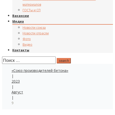
материалов
ГОСТы и СП
Вакансии
Медиа
Новости союза
Новости отрасли
Фото
Видео
Контакты
Поиск:
search
«Союз производителей бетона»
|
2023
|
Август
|
9