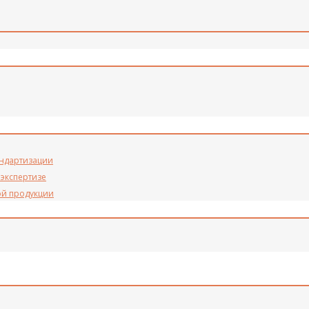
андартизации
 экспертизе
ой продукции