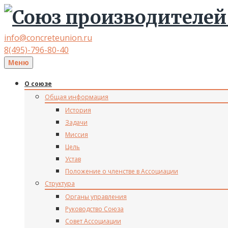
info@concreteunion.ru
8(495)-796-80-40
Меню
О союзе
Общая информация
История
Задачи
Миссия
Цель
Устав
Положение о членстве в Ассоциации
Структура
Органы управления
Руководство Союза
Совет Ассоциации