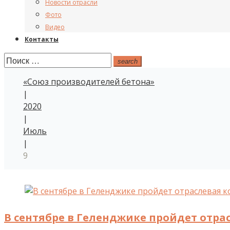
Новости отрасли
Фото
Видео
Контакты
Поиск:
search
«Союз производителей бетона»
|
2020
|
Июль
|
9
День:
09.07.2020
В сентябре в Геленджике пройдет отр