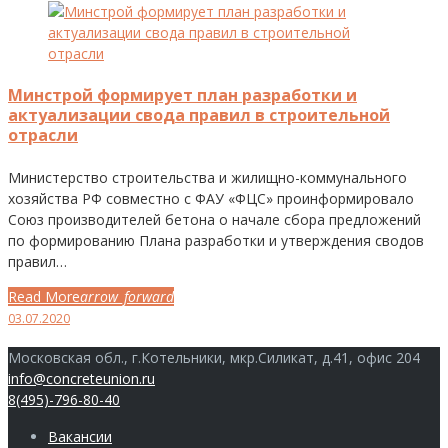
День:
03.07.2020
Минстрой формирует план разработки и
актуализации свода правил в строительной
отрасли
Министерство строительства и жилищно-коммунального
хозяйства РФ совместно с ФАУ «ФЦС» проинформировало
Союз производителей бетона о начале сбора предложений
по формированию Плана разработки и утверждения сводов
правил…
Read More
arrow_forward
Facebook
Twitter
Google+
LinkedIn
Pinterest
03.07.2020
Московская обл., г.Котельники, мкр.Силикат, д.41, офис 204
info@concreteunion.ru
8(495)-796-80-40
Вакансии