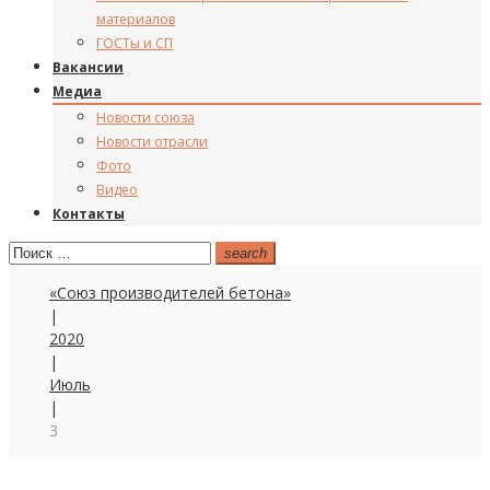
материалов
ГОСТы и СП
Вакансии
Медиа
Новости союза
Новости отрасли
Фото
Видео
Контакты
Поиск:
search
«Союз производителей бетона»
|
2020
|
Июль
|
3