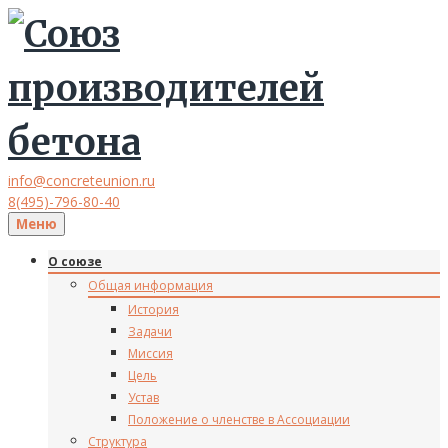
info@concreteunion.ru
8(495)-796-80-40
Меню
О союзе
Общая информация
История
Задачи
Миссия
Цель
Устав
Положение о членстве в Ассоциации
Структура