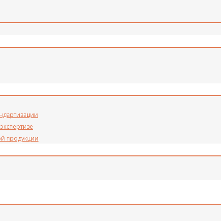
андартизации
 экспертизе
ой продукции