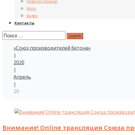
Новости отрасли
Фото
Видео
Контакты
Поиск:
search
«Союз производителей бетона»
|
2020
|
Апрель
|
20
День:
20.04.2020
Внимание! Online трансляция Союза п