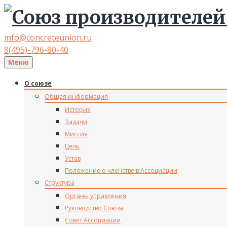
info@concreteunion.ru
8(495)-796-80-40
Меню
О союзе
Общая информация
История
Задачи
Миссия
Цель
Устав
Положение о членстве в Ассоциации
Структура
Органы управления
Руководство Союза
Совет Ассоциации