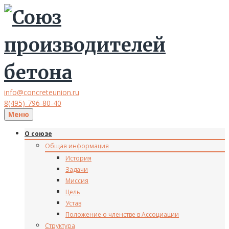
info@concreteunion.ru
8(495)-796-80-40
Меню
О союзе
Общая информация
История
Задачи
Миссия
Цель
Устав
Положение о членстве в Ассоциации
Структура