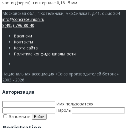
частиц (зерен) в интервале 0,16…5 мм.
Московская обл., г.Котельники, мкр.Силикат, д.41, офис 204
info@concreteunion.ru
8(495)-796-80-40
Вакансии
Контакты
Карта сайта
Политика конфиденциальности
Члены
Национальная ассоциация «Союз производителей бетона»
2003 - 2026
Авторизация
Имя пользователя
Пароль
Запомнить
Registration